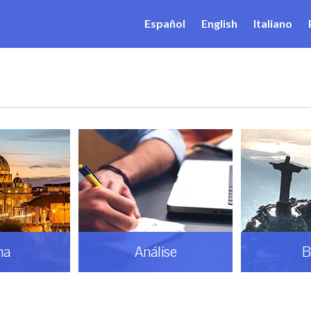
Español
English
Italiano
ma
Análise
B