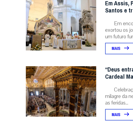
Em Assis, 
Santos e t
Em encon
exortou os j
um futuro fu
MAIS
“Deus entr
Cardeal Ma
Celebraç
milagre da ne
as feridas...
MAIS