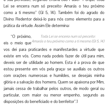
Lei se encerra num só preceito: Amarás o teu próximo
como a ti mesmo” (Gl 5, 14). Também foi do agrado do
Divino Redentor deixá-lo para nós como elemento para a
prática da virtude. Assim Ele determina:
“O próximo,
Toda Lei se encerra num só preceito:
Amarás o teu próximo como a ti mesmo (Gl 5, 14)
eis o meio que
vos dei para praticardes e manifestardes a virtude que
existe em vós. Como nada podeis fazer de útil para mim,
deveis ser de utilidade ao homem. Esta é a prova de que
estou presente em vós pela graça: se auxiliais os outros
com orações numerosas e humildes, se desejais minha
glória e a salvação dos homens. Quem se apaixona por Mim,
jamais cessa de trabalhar pelos outros, de modo geral ou
particular, com maior ou menor empenho, segundo as
disposições do beneficiado e do benfeitor”.1