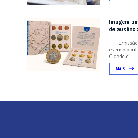
Imagem pap
de ausênci
Emissão 
escudo pontif
Cidade d...
MAIS