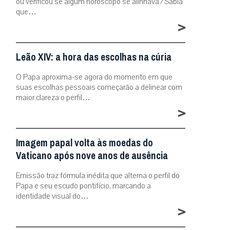
ou verificou se algum horóscopo se alinhava? Sabia
que…
>
Leão XIV: a hora das escolhas na cúria
O Papa aproxima-se agora do momento em que
suas escolhas pessoais começarão a delinear com
maior clareza o perfil…
>
Imagem papal volta às moedas do
Vaticano após nove anos de ausência
Emissão traz fórmula inédita que alterna o perfil do
Papa e seu escudo pontifício, marcando a
identidade visual do…
>