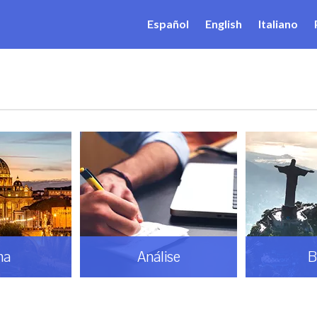
Español
English
Italiano
ma
Análise
B