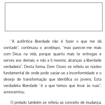
“A autêntica liberdade não é fazer o que me dá
vontade”, continuou o arcebispo, “mas parecer-me mais
com Deus na vida, porque quanto mais te entregas e
serves aos demais, e não a ti mesmo, alcanças a liberdade
verdadeira”. Desta forma, Dom Osoro se referiu ao núcleo
fundamental de onde pode saciar-se a inconformidade e o
desejo de transformação que identifica os jovens. Esta
verdadeira liberdade “é a que temos que levar às ruas”,
acrescentou.
O prelado também se referiu ao conceito de mudança,
tão comumente proposto em épocas de crise e
inconformidade. “O antigo, o velho, o de sempre, o que já
não serve”, afirmou Dom Osoro, “é olhar ao outro como a
um inimigo, como alguém que não é irmão, dividir a
humanidade”. O arcebispo convidou então aos jovens a