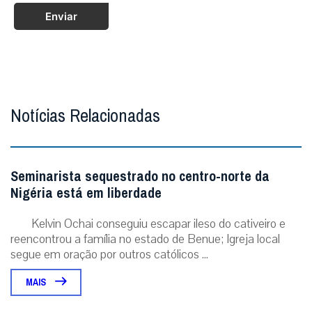
Notícias Relacionadas
Seminarista sequestrado no centro-norte da
Nigéria está em liberdade
Kelvin Ochai conseguiu escapar ileso do cativeiro e
reencontrou a família no estado de Benue; Igreja local
segue em oração por outros católicos ...
MAIS
O fogo passou duas vezes, mas o crucifixo
permaneceu de pé
A imagem que emocionou o mundo em meio aos
incêndios na França. Foto: IG @patr...