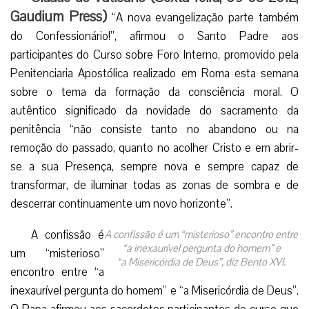
Gaudium Press)
“A nova evangelização parte também
do Confessionário!”, afirmou o Santo Padre aos
participantes do Curso sobre Foro Interno, promovido pela
Penitenciaria Apostólica realizado em Roma esta semana
sobre o tema da formação da consciência moral. O
autêntico significado da novidade do sacramento da
penitência “não consiste tanto no abandono ou na
remoção do passado, quanto no acolher Cristo e em abrir-
se a sua Presença, sempre nova e sempre capaz de
transformar, de iluminar todas as zonas de sombra e de
descerrar continuamente um novo horizonte”.
A confissão é
A confissão é um “misterioso” encontro entre
“a inexaurível pergunta do homem” e
um “misterioso”
“a Misericórdia de Deus”, diz Bento XVI.
encontro entre “a
inexaurível pergunta do homem” e “a Misericórdia de Deus”.