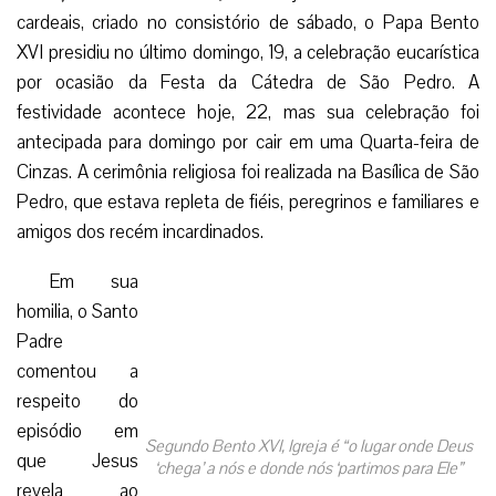
cardeais, criado no consistório de sábado, o Papa Bento
XVI presidiu no último domingo, 19, a celebração eucarística
por ocasião da Festa da Cátedra de São Pedro. A
festividade acontece hoje, 22, mas sua celebração foi
antecipada para domingo por cair em uma Quarta-feira de
Cinzas. A cerimônia religiosa foi realizada na Basílica de São
Pedro, que estava repleta de fiéis, peregrinos e familiares e
amigos dos recém incardinados.
Em sua
homilia, o Santo
Padre
comentou a
respeito do
episódio em
Segundo Bento XVI, Igreja é “o lugar onde Deus
que Jesus
‘chega’ a nós e donde nós ‘partimos para Ele”
revela ao