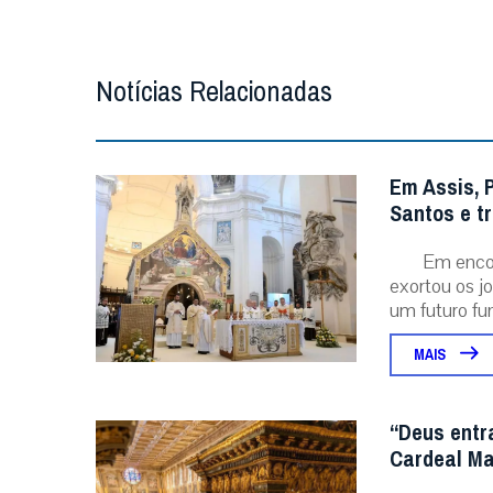
Notícias Relacionadas
Em Assis, 
Santos e t
Em encon
exortou os j
um futuro fu
MAIS
“Deus entr
Cardeal Ma