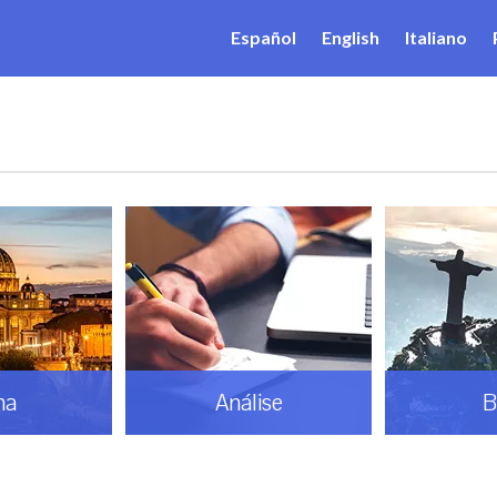
Español
English
Italiano
ma
Análise
B