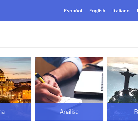
Español
English
Italiano
ma
Análise
B