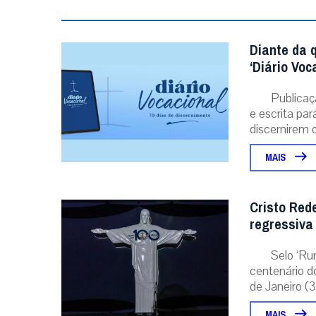
Diante da 
‘Diário Voc
Publicaç
e escrita pa
discernirem o.
MAIS
Cristo Red
regressiva
Selo ‘Ru
centenário d
de Janeiro (31
MAIS