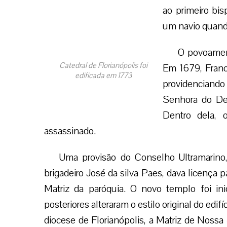
ao primeiro bi
um navio quando
O povoament
Catedral de Florianópolis foi
Em 1679, Franci
edificada em 1773
providenciand
Senhora do Des
Dentro dela, o
assassinado.
Uma provisão do Conselho Ultramarino,
brigadeiro José da silva Paes, dava licença p
Matriz da paróquia. O novo templo foi i
posteriores alteraram o estilo original do edif
diocese de Florianópolis, a Matriz de Nossa