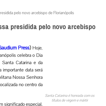
residida pelo novo arcebispo de Florianópolis
ssa presidida pelo novo arcebispo
Gaudium Press
)
Hoje,
anópolis celebra o Dia
e Santa Catarina e da
 a importante data será
olitana Nossa Senhora
localizada no centro da
Santa Catarina é honrada com os
títulos de virgem e mártir
m significado especial,