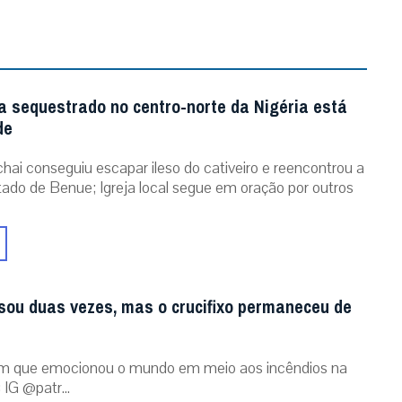
a sequestrado no centro-norte da Nigéria está
de
chai conseguiu escapar ileso do cativeiro e reencontrou a
stado de Benue; Igreja local segue em oração por outros
sou duas vezes, mas o crucifixo permaneceu de
m que emocionou o mundo em meio aos incêndios na
 IG @patr...