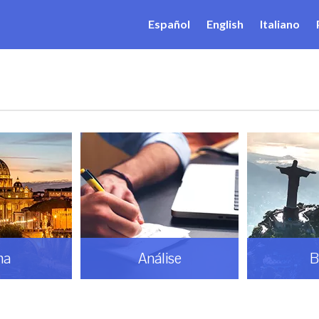
Español
English
Italiano
ma
Análise
B