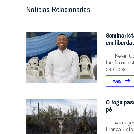
Notícias Relacionadas
Seminarist
em liberda
Kelvin O
família no e
católicos ...
MAIS
O fogo pas
pé
A image
França. Foto: