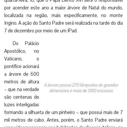
quarta-feira, 16, que o Papa Bento XVI será o responsável
por acender este ano a maior árvore de Natal do mundo,
localizada na região, mais especificamente, no monte
Ingino. A ação do Santo Padre será realizada na tarde do dia
7 de dezembro por meio de um IPad.
Do Palácio
Apostólico, no
Vaticano, o
pontífice acionará
a árvore de 600
metros de altura
A árvore possui 270 lâmpadas de grandes
– que na verdade
dimensões e mais de 1300 encaixes
são centenas de
luzes interligadas
formando a silhueta de um pinheiro – que possui mais de 7
mil metros de cabo. Antes, porém, o Santo Padre enviará