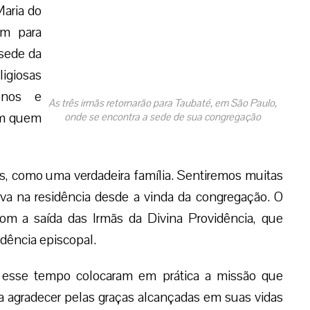
Maria do
am para
sede da
igiosas
onos e
As três irmãs retornarão para Taubaté, em São Paulo,
om quem
onde se encontra a sede de sua congregação
, como uma verdadeira família. Sentiremos muitas
ava na residência desde a vinda da congregação. O
 com a saída das Irmãs da Divina Providência, que
idência episcopal.
 esse tempo colocaram em prática a missão que
 agradecer pelas graças alcançadas em suas vidas