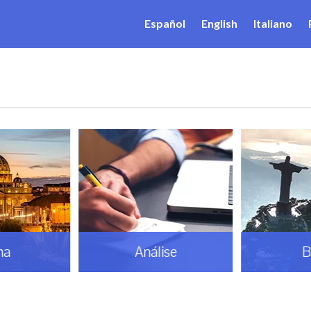
Español
English
Italiano
ma
Análise
B