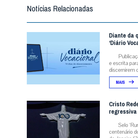
Notícias Relacionadas
Diante da 
‘Diário Voc
Publicaç
e escrita pa
discernirem o.
MAIS
Cristo Red
regressiva
Selo ‘Ru
centenário d