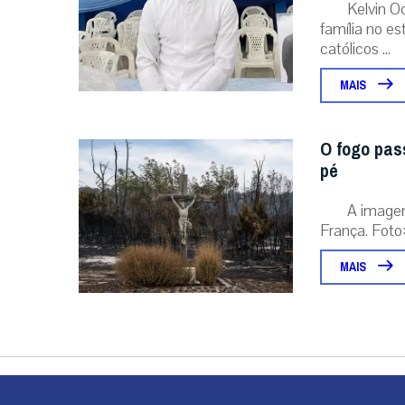
Kelvin O
família no e
católicos ...
MAIS
O fogo pas
pé
A image
França. Foto:
MAIS