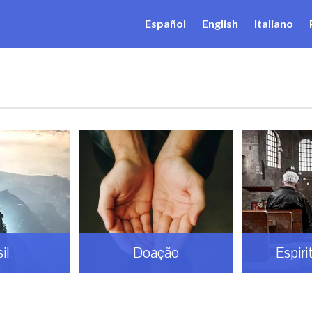
Español
English
Italiano
il
Doação
Espiri