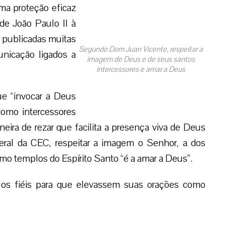
ma proteção eficaz
de João Paulo II à
m publicadas muitas
Segundo Dom Juan Vicente, respeitar a
nicação ligados a
imagem de Deus e de seus santos
intercessores e amar a Deus
e “invocar a Deus
como intercessores
ira de rezar que facilita a presença viva de Deus
ral da CEC, respeitar a imagem o Senhor, a dos
mo templos do Espírito Santo “é a amar a Deus”.
 os fiéis para que elevassem suas orações como