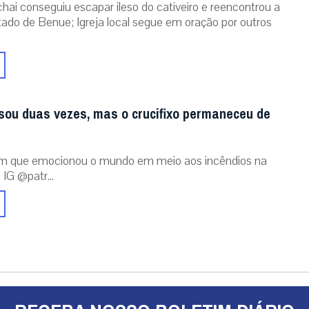
chai conseguiu escapar ileso do cativeiro e reencontrou a
stado de Benue; Igreja local segue em oração por outros
sou duas vezes, mas o crucifixo permaneceu de
m que emocionou o mundo em meio aos incêndios na
 IG @patr...