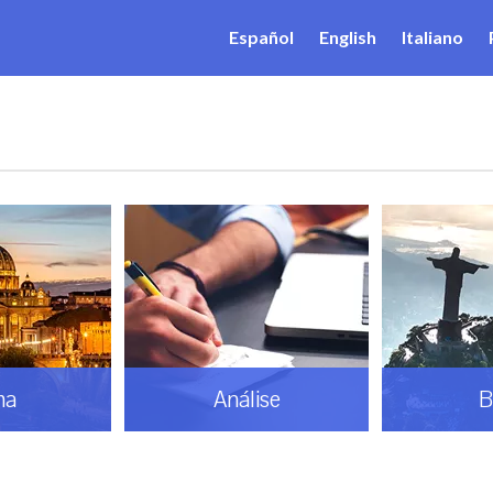
Español
English
Italiano
ma
Análise
B