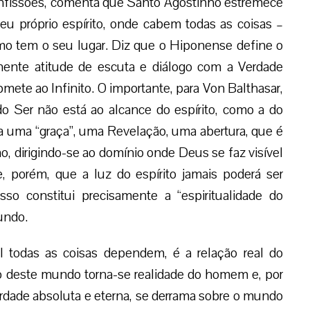
Confissões, comenta que Santo Agostinho estremece
eu próprio espírito, onde cabem todas as coisas –
mo tem o seu lugar. Diz que o Hiponense define o
nte atitude de escuta e diálogo com a Verdade
ubmete ao Infinito. O importante, para Von Balthasar,
o Ser não está ao alcance do espírito, como a do
 a uma “graça”, uma Revelação, uma abertura, que é
no, dirigindo-se ao domínio onde Deus se faz visível
, porém, que a luz do espírito jamais poderá ser
so constitui precisamente a “espiritualidade do
undo.
l todas as coisas dependem, é a relação real do
 deste mundo torna-se realidade do homem e, por
erdade absoluta e eterna, se derrama sobre o mundo