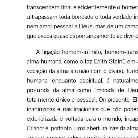
transcendem final e eficientemente o home
ultrapassam toda bondade e toda verdade in
nem amor pessoal a Deus, mas de um campo
que evoca quase espontaneamente ao divino
A ligação homem-infinito, homem-tran
alma humana, como o faz Edith Stein5 em Se
vocação da alma à união com o divino, fund
humana, enquanto espiritual, é naturalme
profunda da alma como “morada de Deu
totalmente único e pessoal. Onipresente, El
inanimadas e nas irracionais que não pod
exteriorizada e voltada para o mundo, inca
Criador é, portanto, uma abertura livre da al
amor e a garantia dessa união é a participaç