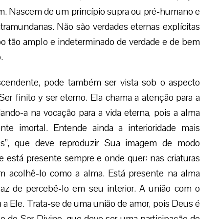
m. Nascem de um princípio supra ou pré-humano e
tramundanas. Não são verdades eternas explícitas
 tão amplo e indeterminado de verdade e de bem
.
scendente, pode também ser vista sob o aspecto
r finito y ser eterno. Ela chama a atenção para a
ando-a na vocação para a vida eterna, pois a alma
nte imortal. Entende ainda a interioridade mais
s”, que deve reproduzir Sua imagem de modo
e está presente sempre e onde quer: nas criaturas
em acolhê-lo como a alma. Está presente na alma
paz de percebê-lo em seu interior. A união com o
ma a Ele. Trata-se de uma união de amor, pois Deus é
ão do Ser Divino, que deve ser uma participação de