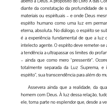
aberto a Deus. A propósito do Livro X das 
diante da constatação da profundidade de s
materiais ou espirituais – e onde Deus mes
espírito humano como uma luz em permane
eterna, absoluta. No diálogo, o espírito se s
é a experiência fundamental de que a luz d
intelecto agente. O espírito deve remeter-se
a tendência a ultrapassar os limites do profa
– ainda que como mero “pressentir”. Ocorre
totalmente separada da Luz Suprema, e is
espírito”, sua transcendência para além do m
Assevera ainda que a realidade, da qua
homem com Deus. À luz dessa relação, tudo
ele, toma parte no esplendor que, desde a v