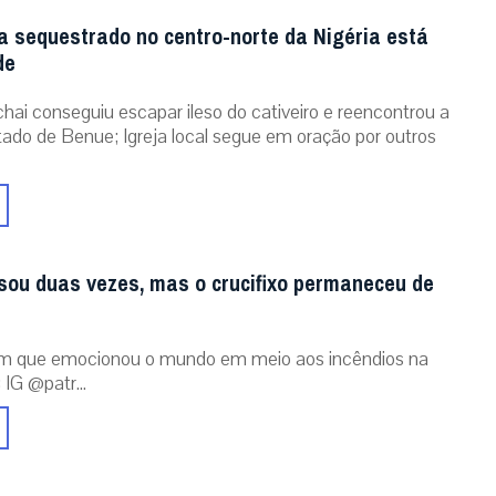
a sequestrado no centro-norte da Nigéria está
de
chai conseguiu escapar ileso do cativeiro e reencontrou a
stado de Benue; Igreja local segue em oração por outros
sou duas vezes, mas o crucifixo permaneceu de
m que emocionou o mundo em meio aos incêndios na
 IG @patr...