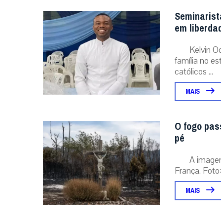
Seminarist
em liberda
Kelvin O
família no e
católicos ...
MAIS
O fogo pas
pé
A image
França. Foto:
MAIS