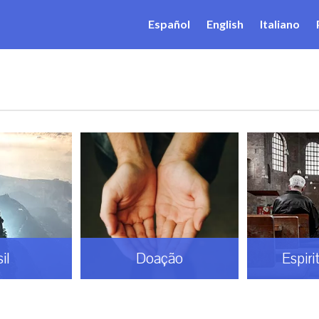
Español
English
Italiano
il
Doação
Espiri