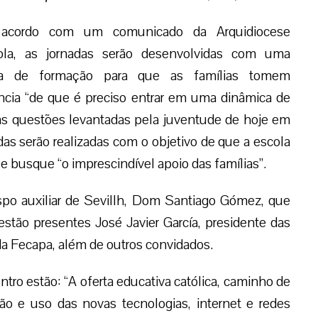
acordo com um comunicado da Arquidiocese
ola, as jornadas serão desenvolvidas com uma
ta de formação para que as famílias tomem
a dinâmica de formação contínua para dar resposta
e hoje em dia”; por outro lado, continua a nota, as
e que a escola avance “na eficácia de sua própria
as famílias”.
po auxiliar de Sevillh, Dom Santiago Gómez, que
stão presentes José Javier García, presidente das
da Fecapa, além de outros convidados.
tro estão: “A oferta educativa católica, caminho de
o e uso das novas tecnologias, internet e redes