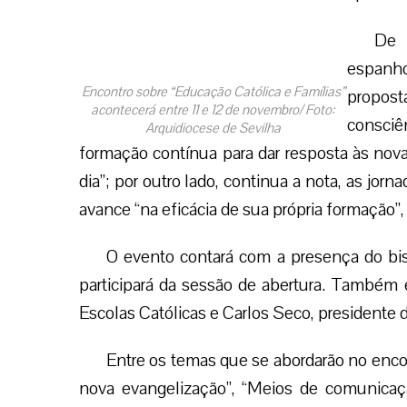
Encontro sobre “Educação Católica e Famílias”
acontecerá entre 11 e 12 de novembro/ Foto:
De 
Arquidiocese de Sevilha
espanh
propos
consciência “de que é preciso entrar em um
às novas questões levantadas pela juventude d
jornadas serão realizadas com o objetivo d
formação”, e busque “o imprescindível apoio d
O evento contará com a presença do bis
participará da sessão de abertura. Também e
Escolas Católicas e Carlos Seco, presidente 
Entre os temas que se abordarão no encon
nova evangelização”, “Meios de comunicaçã