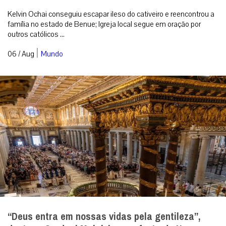
Kelvin Ochai conseguiu escapar ileso do cativeiro e reencontrou a
família no estado de Benue; Igreja local segue em oração por
outros católicos ...
|
06 / Aug
Mundo
“Deus entra em nossas vidas pela gentileza”,