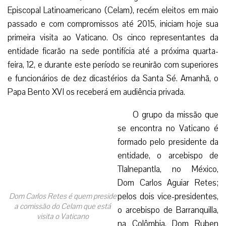
Episcopal Latinoamericano (Celam), recém eleitos em maio
passado e com compromissos até 2015, iniciam hoje sua
primeira visita ao Vaticano. Os cinco representantes da
entidade ficarão na sede pontifícia até a próxima quarta-
feira, 12, e durante este período se reunirão com superiores
e funcionários de dez dicastérios da Santa Sé. Amanhã, o
Papa Bento XVI os receberá em audiência privada.
O grupo da missão que
se encontra no Vaticano é
formado pelo presidente da
entidade, o arcebispo de
Tlalnepantla, no México,
Dom Carlos Aguiar Retes;
pelos dois vice-presidentes,
Dom Carlos Retes é quem preside
a comissão do Celam que está
o arcebispo de Barranquilla,
visita o Vaticano
na Colômbia, Dom Ruben