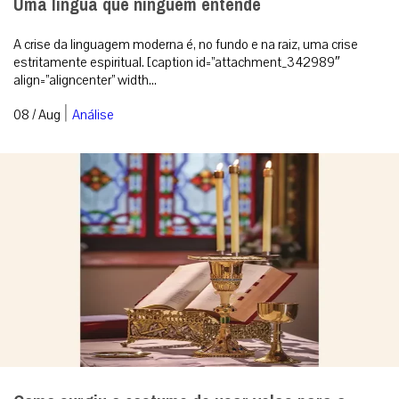
Uma língua que ninguém entende
A crise da linguagem moderna é, no fundo e na raiz, uma crise
estritamente espiritual. [caption id=”attachment_342989″
align=”aligncenter” width...
|
08 / Aug
Análise