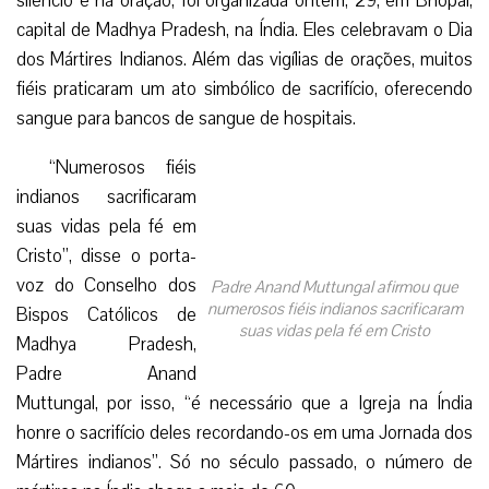
silêncio e na oração, foi organizada ontem, 29, em Bhopal,
capital de Madhya Pradesh, na Índia. Eles celebravam o Dia
dos Mártires Indianos. Além das vigílias de orações, muitos
fiéis praticaram um ato simbólico de sacrifício, oferecendo
sangue para bancos de sangue de hospitais.
“Numerosos fiéis
indianos sacrificaram
suas vidas pela fé em
Cristo”, disse o porta-
voz do Conselho dos
Padre Anand Muttungal afirmou que
numerosos fiéis indianos sacrificaram
Bispos Católicos de
suas vidas pela fé em Cristo
Madhya Pradesh,
Padre Anand
Muttungal, por isso, “é necessário que a Igreja na Índia
honre o sacrifício deles recordando-os em uma Jornada dos
Mártires indianos”. Só no século passado, o número de