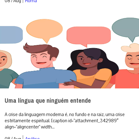
08 / Aug
Roma
Uma língua que ninguém entende
A crise da linguagem moderna é, no fundo e na raiz, uma crise
estritamente espiritual. [caption id=”attachment_342989″
align=”aligncenter” width...
|
08 / Aug
Análise