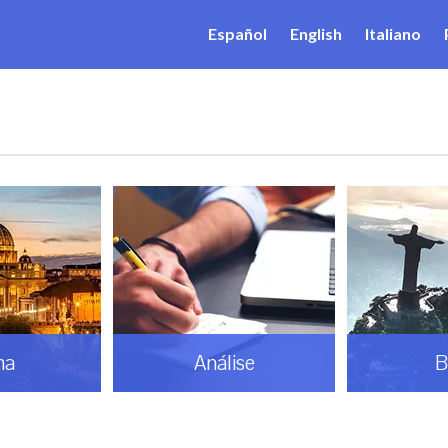
Español
English
Italiano
ma
Análise
B