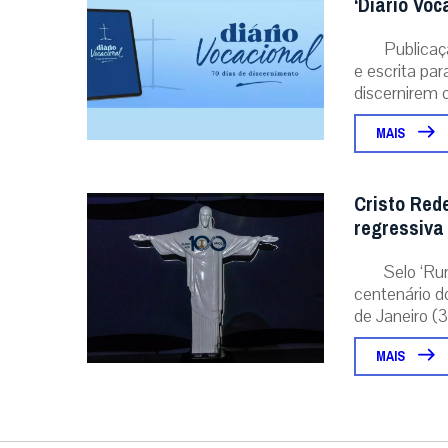
‘Diário Voc
Publicaç
e escrita pa
discernirem o.
MAIS
Cristo Red
regressiva
Selo ‘Ru
centenário d
de Janeiro (31
MAIS