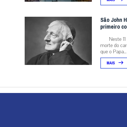
São John H
primeiro c
Neste 11 
morte do card
que o Papa...
MAIS