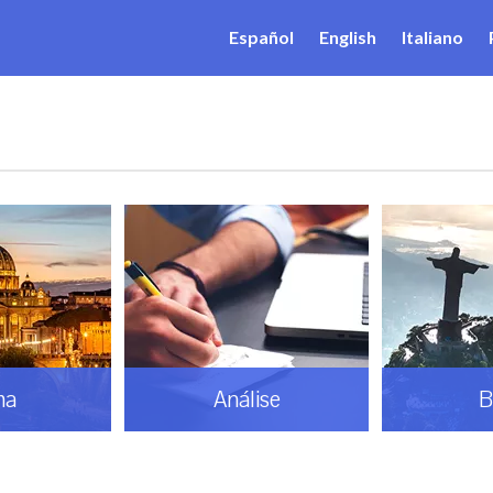
Español
English
Italiano
ma
Análise
B