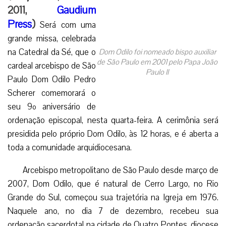
2011,
Gaudium
Press
)
Será com uma
grande missa, celebrada
na Catedral da Sé, que o
Dom Odilo foi nomeado bispo auxiliar
de São Paulo em 2001 pelo Papa João
cardeal arcebispo de São
Paulo II
Paulo Dom Odilo Pedro
Scherer comemorará o
seu 9º aniversário de
ordenação episcopal, nesta quarta-feira. A cerimônia será
presidida pelo próprio Dom Odilo, às 12 horas, e é aberta a
toda a comunidade arquidiocesana.
Arcebispo metropolitano de São Paulo desde março de
2007, Dom Odilo, que é natural de Cerro Largo, no Rio
Grande do Sul, começou sua trajetória na Igreja em 1976.
Naquele ano, no dia 7 de dezembro, recebeu sua
ordenação sacerdotal na cidade de Quatro Pontes, diocese