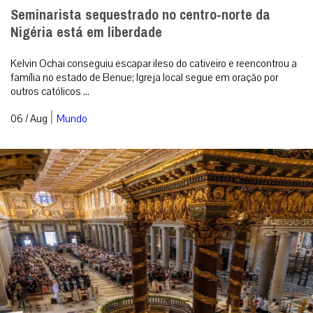
Seminarista sequestrado no centro-norte da
Nigéria está em liberdade
Kelvin Ochai conseguiu escapar ileso do cativeiro e reencontrou a
família no estado de Benue; Igreja local segue em oração por
outros católicos ...
|
06 / Aug
Mundo