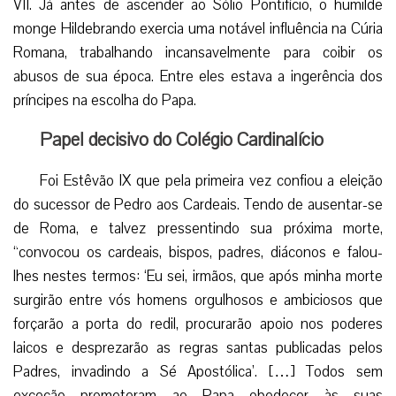
VII. Já antes de ascender ao Sólio Pontifício, o humilde
monge Hildebrando exercia uma notável influência na Cúria
Romana, trabalhando incansavelmente para coibir os
abusos de sua época. Entre eles estava a ingerência dos
príncipes na escolha do Papa.
Papel decisivo do Colégio Cardinalício
Foi Estêvão IX que pela primeira vez confiou a eleição
do sucessor de Pedro aos Cardeais. Tendo de ausentar-se
de Roma, e talvez pressentindo sua próxima morte,
“convocou os cardeais, bispos, padres, diáconos e falou-
lhes nestes termos: ‘Eu sei, irmãos, que após minha morte
surgirão entre vós homens orgulhosos e ambiciosos que
forçarão a porta do redil, procurarão apoio nos poderes
laicos e desprezarão as regras santas publicadas pelos
Padres, invadindo a Sé Apostólica’. […] Todos sem
exceção prometeram ao Papa obedecer às suas