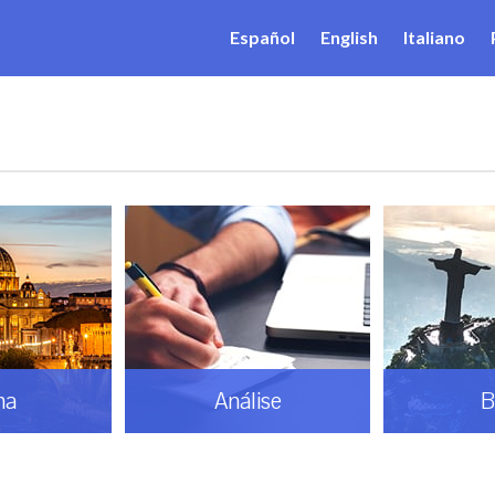
Español
English
Italiano
ma
Análise
B