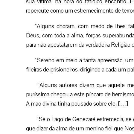
sua vítima, na hora do fatídico encontro. E
repercute como um estremecimento de terror 
“Alguns choram, com medo de lhes fal
Deus, com toda a alma, forças superabundan
para não apostatarem da verdadeira Religião
“Sereno em meio a tanta apreensão, um d
fileiras de prisioneiros, dirigindo a cada um 
“Alguns autores dizem que aquele me
puríssima chegou a este píncaro de heroísmo 
A mão divina tinha pousado sobre ele. […]
“Se o Lago de Genezaré estremecia, se o
que dizer da alma de um menino fiel que No