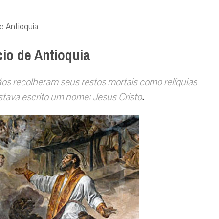
de Antioquia
cio de Antioquia
tãos recolheram seus restos mortais como relíquias
.
stava escrito um nome: Jesus Cristo