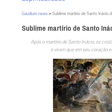
Gaudium news
>
Sublime martírio de Santo Inácio 
Sublime martírio de Santo Iná
Após o martírio de Santo Inácio, os cris
e viram que em seu coração e