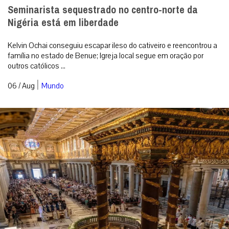
Seminarista sequestrado no centro-norte da
Nigéria está em liberdade
Kelvin Ochai conseguiu escapar ileso do cativeiro e reencontrou a
família no estado de Benue; Igreja local segue em oração por
outros católicos ...
|
06 / Aug
Mundo