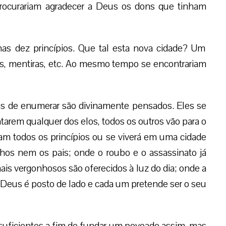
procurariam agradecer a Deus os dons que tinham
as dez princípios. Que tal esta nova cidade? Um
os, mentiras, etc. Ao mesmo tempo se encontrariam
s de enumerar são divinamente pensados. Eles se
arem qualquer dos elos, todos os outros vão para o
itam todos os princípios ou se viverá em uma cidade
lhos nem os pais; onde o roubo e o assassinato já
ais vergonhosos são oferecidos à luz do dia; onde a
Deus é posto de lado e cada um pretende ser o seu
 suficientes a fim de fundar um povoado assim, mas