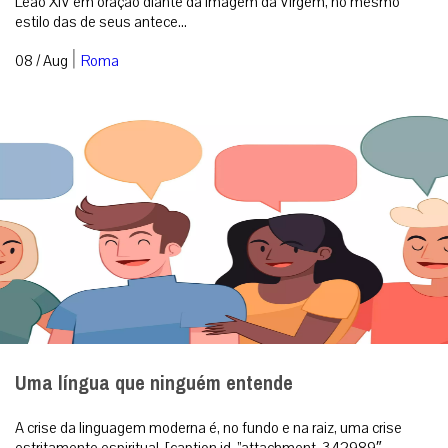
Leão XIV em oração diante da imagem da Virgem, no mesmo
estilo das de seus antece...
|
08 / Aug
Roma
Uma língua que ninguém entende
A crise da linguagem moderna é, no fundo e na raiz, uma crise
estritamente espiritual. [caption id=”attachment_342989″