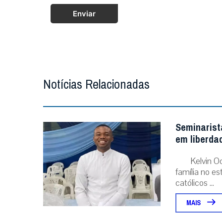
Enviar
Notícias Relacionadas
Seminarist
em liberda
Kelvin O
família no e
católicos ...
MAIS