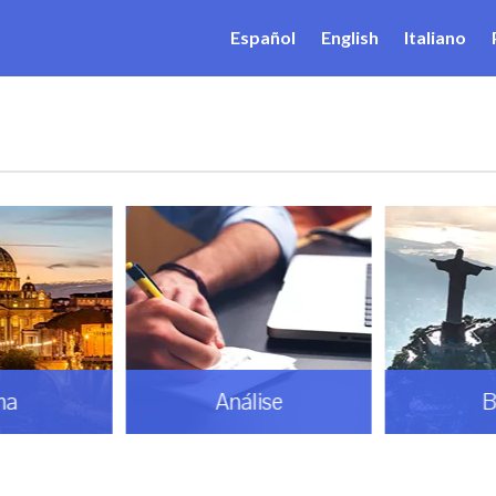
Español
English
Italiano
ma
Análise
B