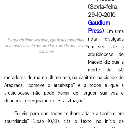
(Sexta-feira,
29-10-2010,
Gaudium
Press
)
Em uma
nota divulgada
Segundo Dom Antonio, Igreja acompanha o
doloroso calvário dos irmãos e irmãs que vivem
em seu site, a
nas ruas
arquidiocese de
Maceió diz que a
morte de 30
moradores de rua no último ano, na capital e na cidade de
Arapiraca, “comove o arcebispo” e a todos e que a
arquidiocese não pode deixar de “erguer sua voz e
denunciar energicamente esta situação”.
“Eu vim para que todos tenham vida e a tenham em
abundância” (João 10,10), cita o texto, no início da