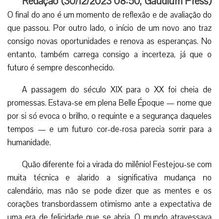
Redação (
30/12/2023 08:50
,
Gaudium Press
)
O final do ano é um momento de reflexão e de avaliação do
que passou. Por outro lado, o início de um novo ano traz
consigo novas oportunidades e renova as esperanças. No
entanto, também carrega consigo a incerteza, já que o
futuro é sempre desconhecido.
A passagem do século XIX para o XX foi cheia de
promessas. Estava-se em plena Belle Époque — nome que
por si só evoca o brilho, o requinte e a segurança daqueles
tempos — e um futuro cor-de-rosa parecia sorrir para a
humanidade.
Quão diferente foi a virada do milênio! Festejou-se com
muita técnica e alarido a significativa mudança no
calendário, mas não se pode dizer que as mentes e os
corações transbordassem otimismo ante a expectativa de
uma era de felicidade que se abria. O mundo atravessava