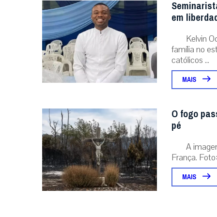
Seminarist
em liberda
Kelvin O
família no e
católicos ...
MAIS
O fogo pas
pé
A image
França. Foto:
MAIS