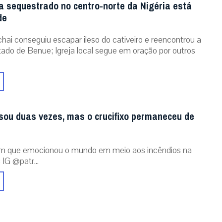
a sequestrado no centro-norte da Nigéria está
de
chai conseguiu escapar ileso do cativeiro e reencontrou a
stado de Benue; Igreja local segue em oração por outros
sou duas vezes, mas o crucifixo permaneceu de
m que emocionou o mundo em meio aos incêndios na
 IG @patr...