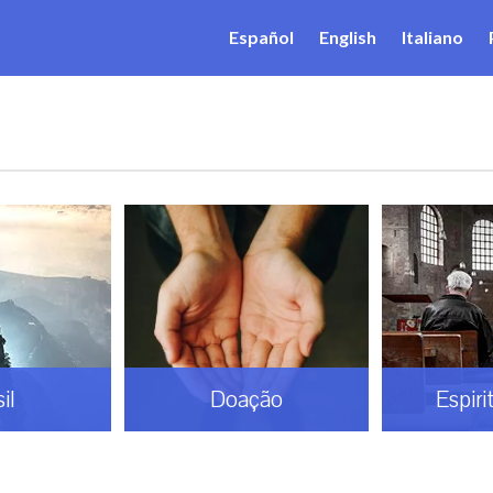
Español
English
Italiano
il
Doação
Espiri