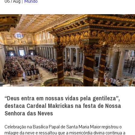
|
06 / Aug
Mundo
“Deus entra em nossas vidas pela gentileza”,
destaca Cardeal Makrickas na festa de Nossa
Senhora das Neves
Celebração na Basílica Papal de Santa Maria Maior registrou o
milagre da neve e ressaltou que a misericórdia divina continua a