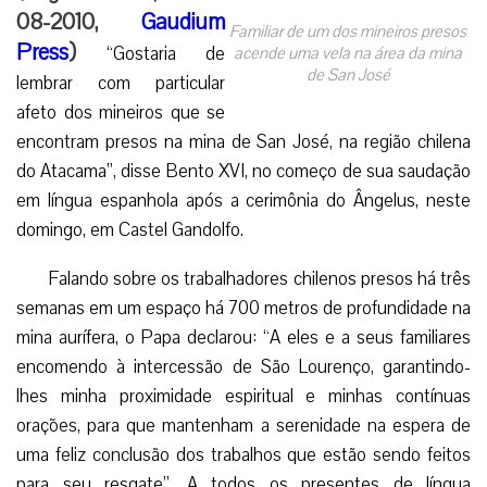
08-2010,
Gaudium
Familiar de um dos mineiros presos
Press
)
“Gostaria de
acende uma vela na área da mina
de San José
lembrar com particular
afeto dos mineiros que se
encontram presos na mina de San José, na região chilena
do Atacama”, disse Bento XVI, no começo de sua saudação
em língua espanhola após a cerimônia do Ângelus, neste
domingo, em Castel Gandolfo.
Falando sobre os trabalhadores chilenos presos há três
semanas em um espaço há 700 metros de profundidade na
mina aurífera, o Papa declarou: “A eles e a seus familiares
encomendo à intercessão de São Lourenço, garantindo-
lhes minha proximidade espiritual e minhas contínuas
orações, para que mantenham a serenidade na espera de
uma feliz conclusão dos trabalhos que estão sendo feitos
para seu resgate”. A todos os presentes de língua