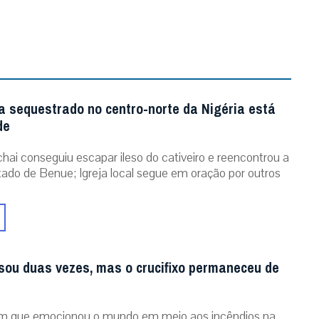
a sequestrado no centro-norte da Nigéria está
de
chai conseguiu escapar ileso do cativeiro e reencontrou a
stado de Benue; Igreja local segue em oração por outros
sou duas vezes, mas o crucifixo permaneceu de
m que emocionou o mundo em meio aos incêndios na