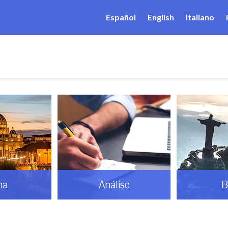
Español
English
Italiano
ma
Análise
B