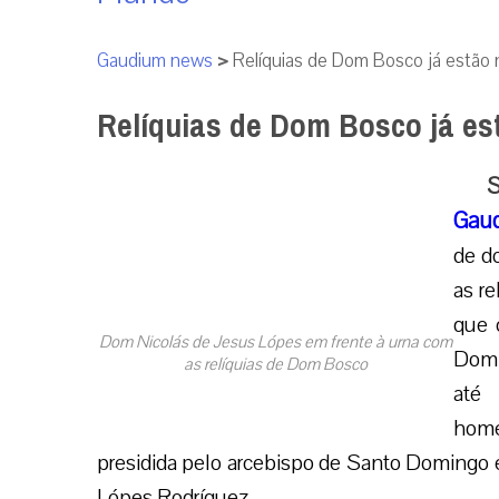
Gaudium news
>
Relíquias de Dom Bosco já estão 
Relíquias de Dom Bosco já es
S
Gaud
de d
as r
que 
Dom Nicolás de Jesus Lópes em frente à urna com
Domi
as relíquias de Dom Bosco
até 
home
presidida pelo arcebispo de Santo Domingo 
Lópes Rodríguez.