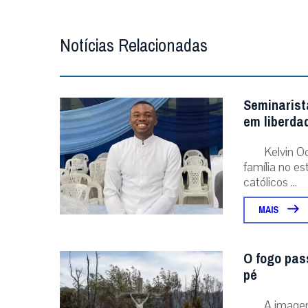
Notícias Relacionadas
Seminarist
em liberda
Kelvin O
família no e
católicos ...
MAIS
O fogo pas
pé
A image