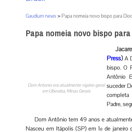
Gaudium news
>
Papa nomeia novo bispo para Dio
Papa nomeia novo bispo para 
Jacar
Press
)
A D
bispo. O 
Antônio 
suceder D
Dom Antonio era atualmente vigário-geral
em Uberaba, Minas Gerais
completa 
Padre, seg
Dom Antônio tem 49 anos e atualmente é
Nasceu em Itápolis (SP) em 1º de janeiro d