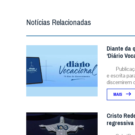
Notícias Relacionadas
Diante da 
‘Diário Voc
Publicaç
e escrita pa
discernirem o.
MAIS
Cristo Red
regressiva