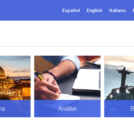
Español
English
Italiano
ma
Análise
B