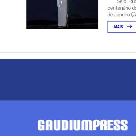
Selo ‘Ru
centenário d
de Janeiro (31
MAIS