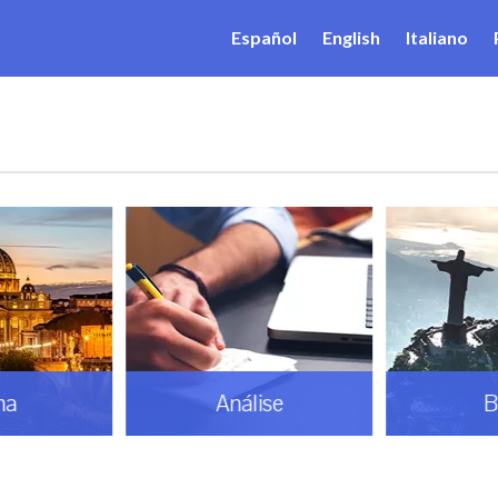
Español
English
Italiano
ma
Análise
B