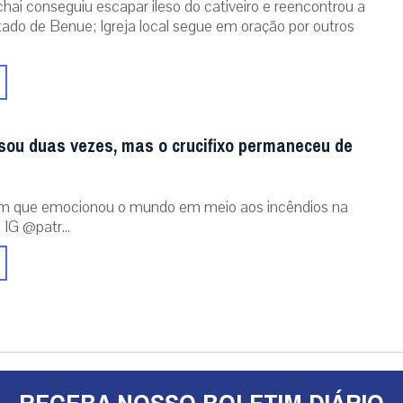
chai conseguiu escapar ileso do cativeiro e reencontrou a
stado de Benue; Igreja local segue em oração por outros
sou duas vezes, mas o crucifixo permaneceu de
m que emocionou o mundo em meio aos incêndios na
 IG @patr...