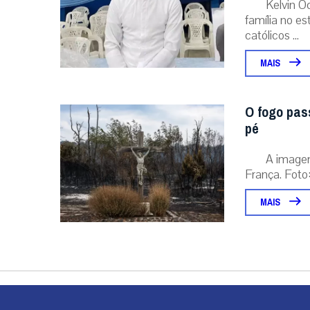
Kelvin O
família no e
católicos ...
MAIS
O fogo pas
pé
A image
França. Foto:
MAIS