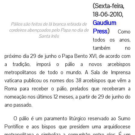
(Sexta-feira,
18-06-2010,
Gaudium
Pálios são feitos de lã branca retirada de
cordeiros abençoados pelo Papa no dia de
Press
)
Como
Santa Inês
todos os anos,
também no
próximo dia 29 de junho o Papa Bento XVI, de acordo com
a tradição, imporá o pálio a novos arcebispos
metropolitanos de todo o mundo. A Sala de Imprensa
vaticana publicou os nomes dos 38 arcebispos que vêm a
Roma para receber o pálio, prelados que receberam a
nomeação nos últimos 12 meses, a partir de 29 de junho do
ano passado.
O pálio é um paramento litúrgico reservado ao Sumo
Pontífice e aos bispos que presidem uma arquidiocese
metropolitana e simboliza a comunhão entre eles. É um