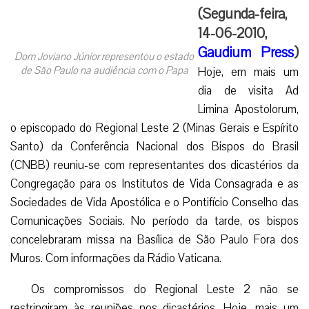
(Segunda-feira,
14-06-2010,
Gaudium Press
)
Dom Joviano Júnior representou o estado
de São Paulo na audiência com o Papa
Hoje, em mais um
dia de visita Ad
Limina Apostolorum,
o episcopado do Regional Leste 2 (Minas Gerais e Espírito
Santo) da Conferência Nacional dos Bispos do Brasil
(CNBB) reuniu-se com representantes dos dicastérios da
Congregação para os Institutos de Vida Consagrada e as
Sociedades de Vida Apostólica e o Pontifício Conselho das
Comunicações Sociais. No período da tarde, os bispos
concelebraram missa na Basílica de São Paulo Fora dos
Muros. Com informações da Rádio Vaticana.
Os compromissos do Regional Leste 2 não se
restringiram às reuniões nos dicastérios. Hoje, mais um