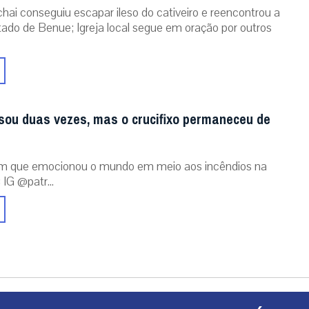
chai conseguiu escapar ileso do cativeiro e reencontrou a
stado de Benue; Igreja local segue em oração por outros
sou duas vezes, mas o crucifixo permaneceu de
m que emocionou o mundo em meio aos incêndios na
 IG @patr...