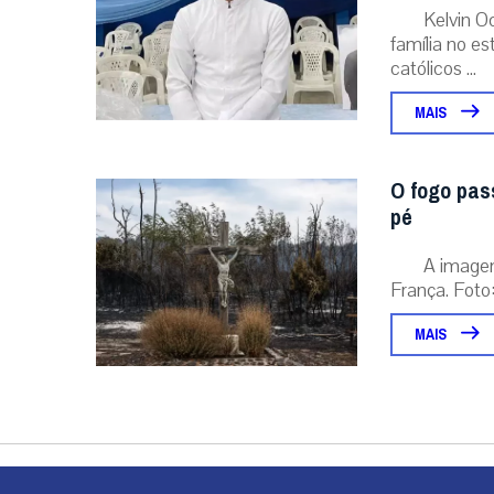
Kelvin O
família no e
católicos ...
MAIS
O fogo pas
pé
A image
França. Foto:
MAIS