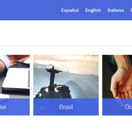
Español
English
Italiano
ise
Brasil
Do