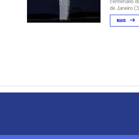
centenário d
de Janeiro (31
MAIS