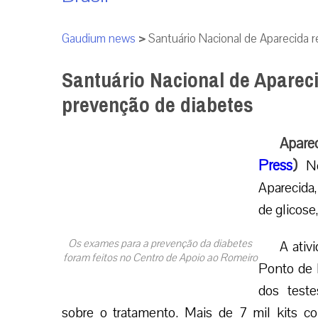
Gaudium news
>
Santuário Nacional de Aparecida 
Santuário Nacional de Aparec
prevenção de diabetes
Apare
Press
)
No
Aparecida,
de glicose
Os exames para a prevenção da diabetes
A ativ
foram feitos no Centro de Apoio ao Romeiro
Ponto de 
dos teste
sobre o tratamento. Mais de 7 mil kits 