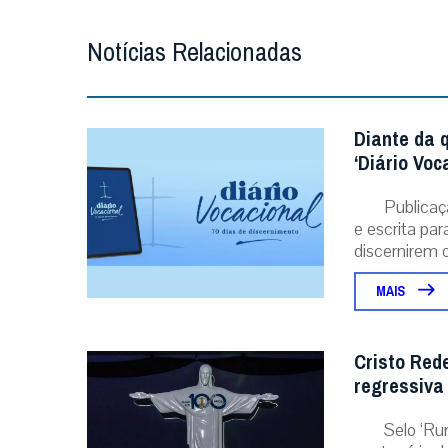
Notícias Relacionadas
Diante da 
‘Diário Voc
Publicaç
e escrita pa
discernirem o.
MAIS
Cristo Red
regressiva
Selo ‘Ru