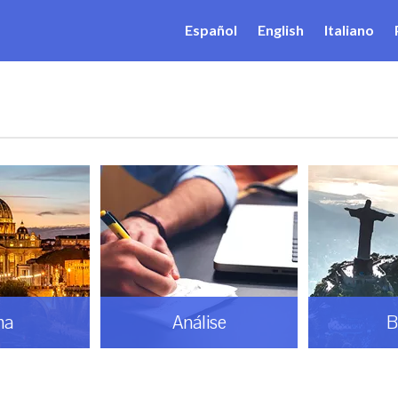
Español
English
Italiano
ma
Análise
B