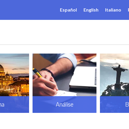
Español
English
Italiano
ma
Análise
B