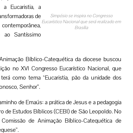
 a Eucaristia, a
ransformadoras de
Simpósio se inspira no Congresso
Eucarístico Nacional que será realizado em
e contemporânea,
Brasília
e ao Santíssimo
nimação Bíblico-Catequética da diocese buscou
dição no XVI Congresso Eucarístico Nacional, que
terá como tema “Eucaristia, pão da unidade dos
conosco, Senhor”.
Caminho de Emaús: a prática de Jesus e a pedagogia
tro de Estudos Bíblicos (CEBI) de São Leopoldo. No
 Comissão de Animação Bíblico-Catequética de
tequese”.