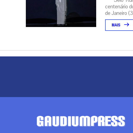
Selo ‘Ru
centenário d
de Janeiro (31
MAIS