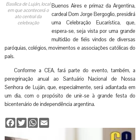
Basílica de Luján, local
Buenos Aires e primaz da Argentina,
em que acontecerá o
cardeal Dom Jorge Bergoglio, presidirá
ato central da
uma Celebração Eucarística, que,
celebração
espera-se, seja vista por uma grande
multidão de fiéis vindos de diversas
paróquias, colégios, movimentos e associações católicas do
país.
Conforme a CEA, fará parte do evento, também, a
peregrinação anual ao Santuário Nacional de Nossa
Senhora de Luján, que, especialmente, será adiantada em
um dia, com o propósito de unir-se à grande festa do
bicentenário de independência argentina.
Facebook
Twitter
WhatsApp
Email