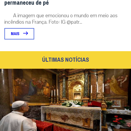
permaneceu de pé
A imagem que emocionou o mundo em meio aos
incêndios na França. Foto: IG @patr...
MAIS
ÚLTIMAS NOTÍCIAS