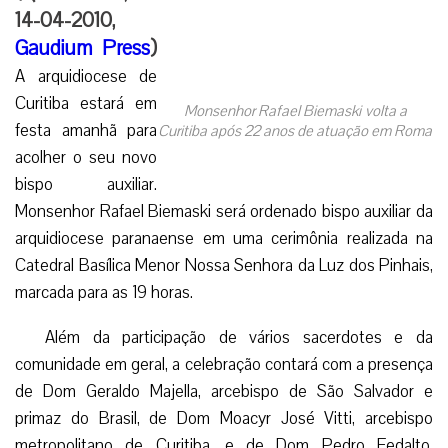
14-04-2010,
Gaudium Press
)
A arquidiocese de
Curitiba estará em
Monsenhor Rafael Biemaski volta a
festa amanhã para
Curitiba após 22 anos de atuação em Roma
acolher o seu novo
bispo auxiliar.
Monsenhor Rafael Biemaski será ordenado bispo auxiliar da
arquidiocese paranaense em uma cerimônia realizada na
Catedral Basílica Menor Nossa Senhora da Luz dos Pinhais,
marcada para as 19 horas.
Além da participação de vários sacerdotes e da
comunidade em geral, a celebração contará com a presença
de Dom Geraldo Majella, arcebispo de São Salvador e
primaz do Brasil, de Dom Moacyr José Vitti, arcebispo
metropolitano de Curitiba, e de Dom Pedro Fedalto,