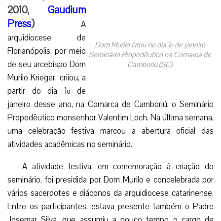
2010,
Gaudium
Press
)
A
arquidiocese de
Dom Murilo criou no dia 1º de janeiro
Florianópolis, por meio
Seminário Propedêutico na Comarca de
de seu arcebispo Dom
Camboriú (SC)
Murilo Krieger, criiou, a
partir do dia 1º de
janeiro desse ano, na Comarca de Camboriú, o Seminário
Propedêutico monsenhor Valentim Loch. Na última semana,
uma celebração festiva marcou a abertura oficial das
atividades acadêmicas no seminário.
A atividade festiva, em comemoração à criação do
seminário, foi presidida por Dom Murilo e concelebrada por
vários sacerdotes e diáconos da arquidiocese catarinense.
Entre os participantes, estava presente também o Padre
Josemar Silva, que assumiu a pouco tempo o cargo de