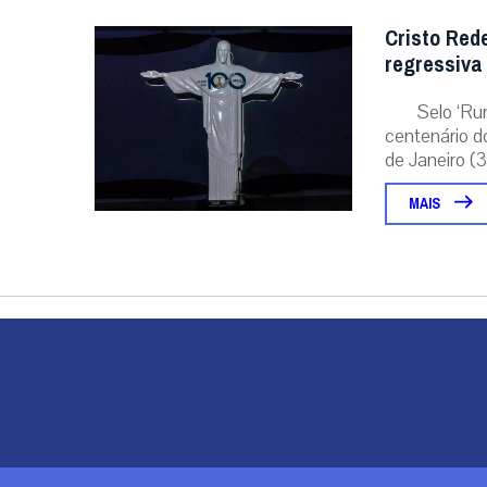
Cristo Red
regressiva
Selo ‘Ru
centenário d
de Janeiro (31
MAIS