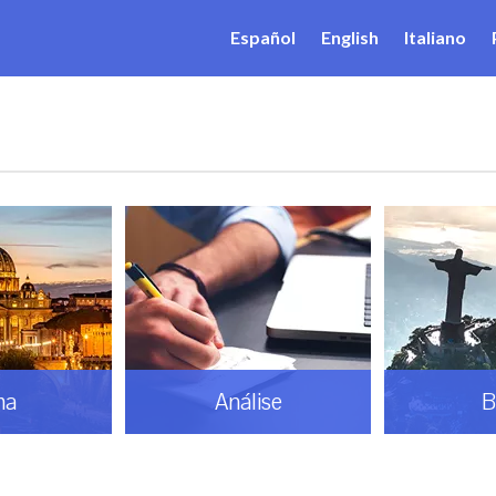
Español
English
Italiano
ma
Análise
B