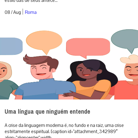
estilo das de seus antece...
|
08 / Aug
Roma
Uma língua que ninguém entende
A crise da linguagem moderna é, no fundo e na raiz, uma crise
estritamente espiritual. [caption id=”attachment_342989″
align=”aligncenter” width...