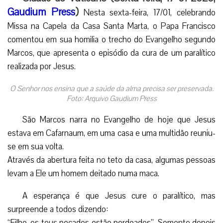
Gaudium Press
)
Nesta sexta-feira, 17/01, celebrando
Missa na Capela da Casa Santa Marta, o Papa Francisco
comentou em sua homilia o trecho do Evangelho segundo
Marcos, que apresenta o episódio da cura de um paralítico
realizada por Jesus.
O Senhor nos ensina que a saúde da alma precisa ser preservada.
Foto: Arquivo Gaudium Press
São Marcos narra no Evangelho de hoje que Jesus
estava em Cafarnaum, em uma casa e uma multidão reuniu-
se em sua volta.
Através da abertura feita no teto da casa, algumas pessoas
levam a Ele um homem deitado numa maca.
A esperança é que Jesus cure o paralítico, mas
surpreende a todos dizendo:
“Filho, os teus pecados estão perdoados”. Somente depois