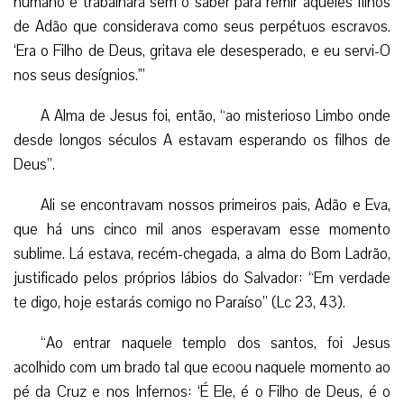
humano e trabalhara sem o saber para remir aqueles filhos
de Adão que considerava como seus perpétuos escravos.
‘Era o Filho de Deus, gritava ele desesperado, e eu servi-O
nos seus desígnios.'”
A Alma de Jesus foi, então, “ao misterioso Limbo onde
desde longos séculos A estavam esperando os filhos de
Deus”.
Ali se encontravam nossos primeiros pais, Adão e Eva,
que há uns cinco mil anos esperavam esse momento
sublime. Lá estava, recém-chegada, a alma do Bom Ladrão,
justificado pelos próprios lábios do Salvador: “Em verdade
te digo, hoje estarás comigo no Paraíso” (Lc 23, 43).
“Ao entrar naquele templo dos santos, foi Jesus
acolhido com um brado tal que ecoou naquele momento ao
pé da Cruz e nos Infernos: ‘É Ele, é o Filho de Deus, é o