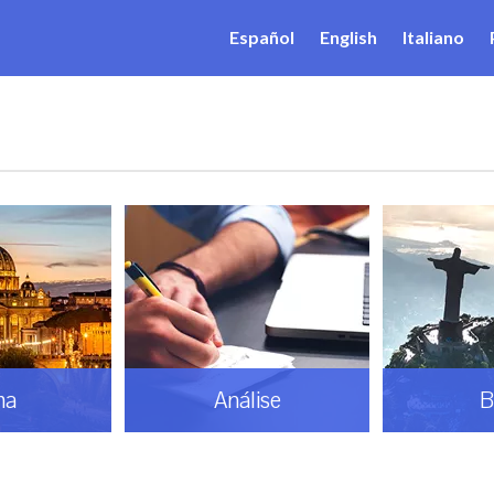
Español
English
Italiano
ma
Análise
B