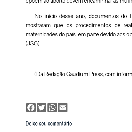
opõem ao aborto devem encaminhar as mulher
No início desse ano, documentos do 
mostraram que os procedimentos de real
maternidades do país, em parte devido aos ob
(JSG)
(Da Redação Gaudium Press, com informa
Facebook
Twitter
WhatsApp
Email
Deixe seu comentário