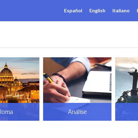
Español
English
Italiano
ma
Análise
B